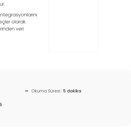
ur.
entegrasyonlarını
reçler olarak
rinden veri
Okuma Süresi:
5 dakika
6