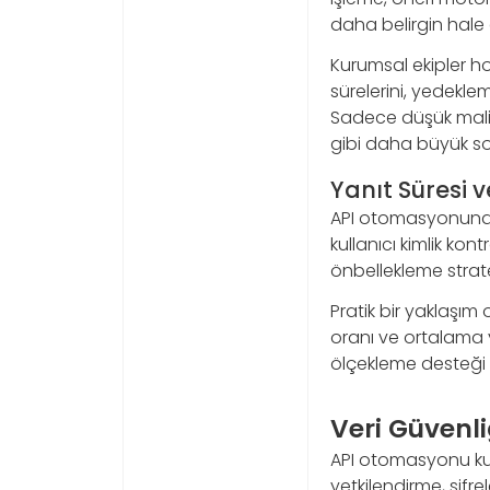
daha belirgin hale g
Kurumsal ekipler h
sürelerini, yedeklem
Sadece düşük maliy
gibi daha büyük sor
Yanıt Süresi v
API otomasyonunda 
kullanıcı kimlik kont
önbellekleme stratej
Pratik bir yaklaşım o
oranı ve ortalama y
ölçekleme desteği 
Veri Güvenl
API otomasyonu kull
yetkilendirme, şifr