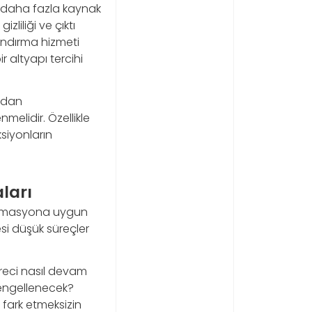
e daha fazla kaynak
zliliği ve çıktı
ındırma hizmeti
r altyapı tercihi
rudan
melidir. Özellikle
ksiyonların
ları
otomasyona uygun
esi düşük süreçler
üreci nasıl devam
l engellenecek?
r fark etmeksizin