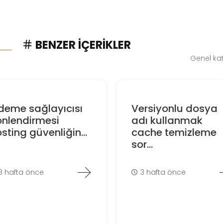
BENZER İÇERIKLER
Genel kat
deme sağlayıcısı
Versiyonlu dosya
önlendirmesi
adı kullanmak
sting güvenliğin...
cache temizleme
sor...
3 hafta önce
3 hafta önce