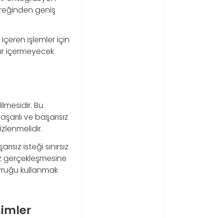
ereğinden geniş
içeren işlemler için
 sır içermeyecek
lmesidir. Bu
aşarılı ve başarısız
izlenmelidir.
ısız isteği sınırsız
kez gerçekleşmesine
uyruğu kullanmak
imler