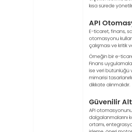
kısa sürede yönetil
API Otomasy
E-ticaret, finans, sa
otomasyonu kullanırk
çalışması ve kriti
Örneğin bir e-tica
Finans uygulamaları
ise veri bütünlüğü 
mimarisi tasarlanı
dikkate alınmalıdır.
Güvenilir Al
API otomasyonunun 
dalgalanmalarını ka
ortamı, entegrasyon
işleme, öneri moto