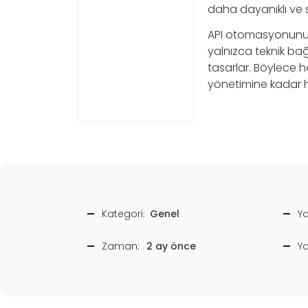
daha dayanıklı ve s
API otomasyonunu uz
yalnızca teknik bağl
tasarlar. Böylece h
yönetimine kadar her
Kategori:
Genel
Ya
Zaman:
2 ay önce
Y