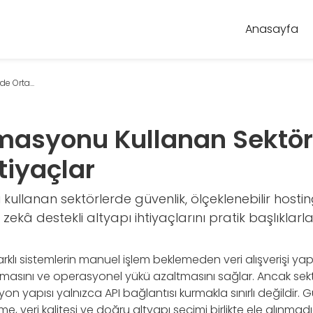
Anasayfa
e Orta...
masyonu Kullanan Sektör
tiyaçlar
ullanan sektörlerde güvenlik, ölçeklenebilir hosting
ekâ destekli altyapı ihtiyaçlarını pratik başlıklarla
klı sistemlerin manuel işlem beklemeden veri alışverişi yap
ırmasını ve operasyonel yükü azaltmasını sağlar. Ancak sek
on yapısı yalnızca API bağlantısı kurmakla sınırlı değildir. G
zleme, veri kalitesi ve doğru altyapı seçimi birlikte ele alı