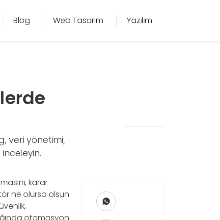
Blog
Web Tasarım
Yazılım
lerde
, veri yönetimi,
 inceleyin.
masını, karar
tör ne olursa olsun
üvenlik,
nmadığında otomasyon