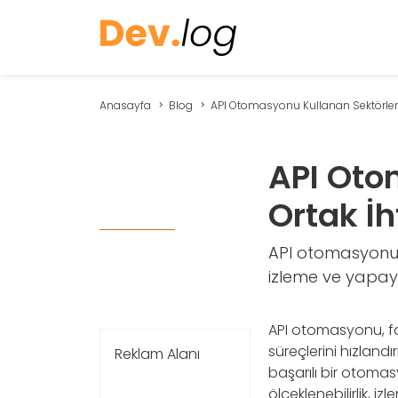
Anasayfa
Blog
API Otomasyonu Kullanan Sektörlerd
API Oto
Ortak İh
API otomasyonu k
izleme ve yapay z
API otomasyonu, far
süreçlerini hızland
Reklam Alanı
başarılı bir otomasy
ölçeklenebilirlik, i