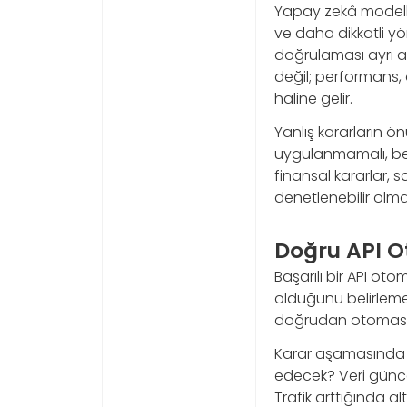
Yapay zekâ modelle
ve daha dikkatli yöne
doğrulaması ayrı ay
değil; performans, ö
haline gelir.
Yanlış kararların ö
uygulanmamalı, beli
finansal kararlar, s
denetlenebilir olmas
Doğru API Ot
Başarılı bir API o
olduğunu belirlemes
doğrudan otomasyo
Karar aşamasında şu
edecek? Veri güncel
Trafik arttığında al