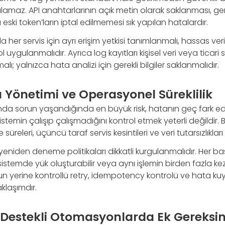
ulamaz. API anahtarlarının açık metin olarak saklanması, g
 eski token’ların iptal edilmemesi sık yapılan hatalardır.
her servis için ayrı erişim yetkisi tanımlanmalı, hassas veri 
 uygulanmalıdır. Ayrıca log kayıtları kişisel veri veya ticari
alı; yalnızca hata analizi için gerekli bilgiler saklanmalıdır.
 Yönetimi ve Operasyonel Süreklilik
da sorun yaşandığında en büyük risk, hatanın geç fark edi
temin çalışıp çalışmadığını kontrol etmek yeterli değildir. B
 süreleri, üçüncü taraf servis kesintileri ve veri tutarsızlıkları 
eniden deneme politikaları dikkatli kurgulanmalıdır. Her başar
 sistemde yük oluşturabilir veya aynı işlemin birden fazla 
nun yerine kontrollü retry, idempotency kontrolü ve hata k
klaşımdır.
Destekli Otomasyonlarda Ek Gereksin