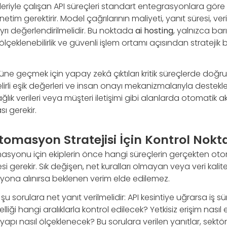
riyle çalışan API süreçleri standart entegrasyonlara gör
tim gerektirir. Model çağrılarının maliyeti, yanıt süresi, veri gi
rı değerlendirilmelidir. Bu noktada
ai hosting
, yalnızca bar
lçeklenebilirlik ve güvenli işlem ortamı açısından stratejik bi
nüne geçmek için yapay zekâ çıktıları kritik süreçlerde doğ
rli eşik değerleri ve insan onayı mekanizmalarıyla desteklen
ağlık verileri veya müşteri iletişimi gibi alanlarda otomatik a
ı gerekir.
omasyon Stratejisi İçin Kontrol Nokta
tomasyonu için ekiplerin önce hangi süreçlerin gerçekten 
i gerekir. Sık değişen, net kuralları olmayan veya veri kalit
na alınırsa beklenen verim elde edilemez.
 sorulara net yanıt verilmelidir: API kesintiye uğrarsa iş s
liği hangi aralıklarla kontrol edilecek? Yetkisiz erişim nası
tyapı nasıl ölçeklenecek? Bu sorulara verilen yanıtlar, sektö