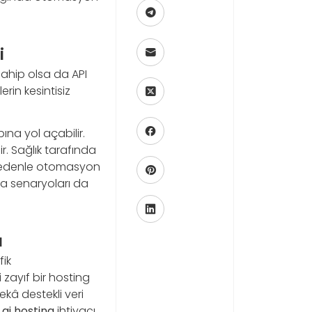
i
e sahip olsa da API
rin kesintisiz
na yol açabilir.
r. Sağlık tarafında
u nedenle otomasyon
ta senaryoları da
ı
fik
 zayıf bir hosting
ekâ destekli veri
a
ai hosting
ihtiyacı