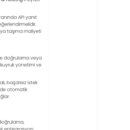
yanında API yanıt
eğerlendirmelidir.
ya taşıma maliyeti
eme doğrulama veya
t, kuyruk yönetimi ve
lı, başarısız istek
inde otomatik
ğlar.
k doğrulama,
 bir entegrasyon