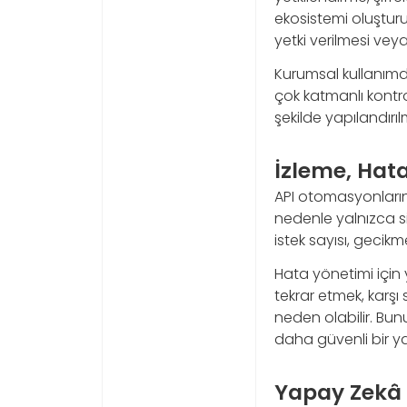
ekosistemi oluştur
yetki verilmesi veya
Kurumsal kullanımda 
çok katmanlı kontrol
şekilde yapılandırılm
İzleme, Hata
API otomasyonların
nedenle yalnızca sis
istek sayısı, gecikme
Hata yönetimi için y
tekrar etmek, karşı
neden olabilir. Bu
daha güvenli bir ya
Yapay Zekâ 