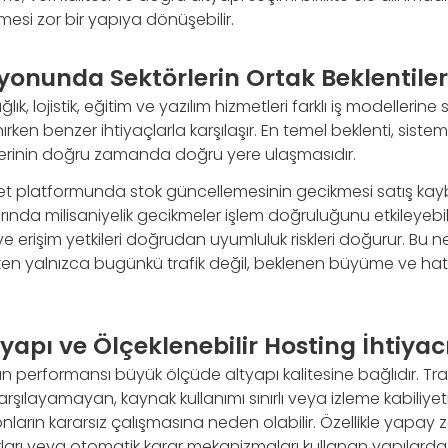
mesi zor bir yapıya dönüşebilir.
onunda Sektörlerin Ortak Beklentiler
ğlık, lojistik, eğitim ve yazılım hizmetleri farklı iş modellerin
en benzer ihtiyaçlarla karşılaşır. En temel beklenti, sistemle
k verinin doğru zamanda doğru yere ulaşmasıdır.
ret platformunda stok güncellemesinin gecikmesi satış kaybı
nda milisaniyelik gecikmeler işlem doğruluğunu etkileyebili
ve erişim yetkileri doğrudan uyumluluk riskleri doğurur. B
rken yalnızca bugünkü trafik değil, beklenen büyüme ve ha
tyapı ve Ölçeklenebilir Hosting İhtiyac
performansı büyük ölçüde altyapı kalitesine bağlıdır. Tra
rşılayamayan, kaynak kullanımı sınırlı veya izleme kabiliyeti
ların kararsız çalışmasına neden olabilir. Özellikle yapay z
rları veya otomatik karar mekanizmaları kullanan yapılard