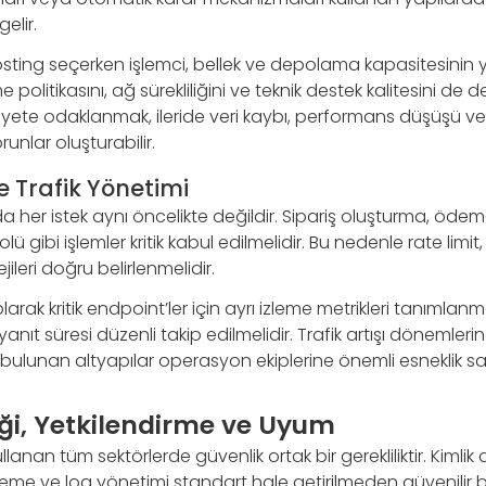
elir.
osting seçerken işlemci, bellek ve depolama kapasitesinin 
e politikasını, ağ sürekliliğini ve teknik destek kalitesini de d
ete odaklanmak, ileride veri kaybı, performans düşüşü ve
unlar oluşturabilir.
e Trafik Yönetimi
her istek aynı öncelikte değildir. Sipariş oluşturma, öd
rolü gibi işlemler kritik kabul edilmelidir. Bu nedenle rate limi
ileri doğru belirlenmelidir.
larak kritik endpoint’ler için ayrı izleme metrikleri tanımlanma
anıt süresi düzenli takip edilmelidir. Trafik artışı dönemler
bulunan altyapılar operasyon ekiplerine önemli esneklik sa
iği, Yetkilendirme ve Uyum
anan tüm sektörlerde güvenlik ortak bir gerekliliktir. Kimli
eleme ve log yönetimi standart hale getirilmeden güvenilir