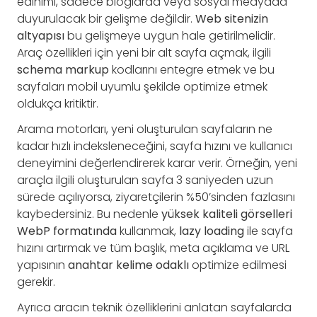
edinimi, sadece bloglarda veya sosyal medyada
duyurulacak bir gelişme değildir.
Web sitenizin
altyapısı
bu gelişmeye uygun hale getirilmelidir.
Araç özellikleri için yeni bir alt sayfa açmak, ilgili
schema markup
kodlarını entegre etmek ve bu
sayfaları mobil uyumlu şekilde optimize etmek
oldukça kritiktir.
Arama motorları, yeni oluşturulan sayfaların ne
kadar hızlı indeksleneceğini, sayfa hızını ve kullanıcı
deneyimini değerlendirerek karar verir. Örneğin, yeni
araçla ilgili oluşturulan sayfa 3 saniyeden uzun
sürede açılıyorsa, ziyaretçilerin %50’sinden fazlasını
kaybedersiniz. Bu nedenle
yüksek kaliteli görselleri
WebP formatında
kullanmak,
lazy loading
ile sayfa
hızını artırmak ve tüm başlık, meta açıklama ve URL
yapısının
anahtar kelime odaklı
optimize edilmesi
gerekir.
Ayrıca aracın teknik özelliklerini anlatan sayfalarda