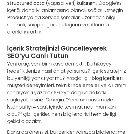
structured data
(yapısal veri) kullanımı, Google’ın
içeriği daha iyi anlamasına olanak sağlar. Örneğin
Product
ya da
Service
şemaları üzerinden bilgi
sunmak, snippet görünürlüğünü ve tıklanma
oranlarını artırır.
İçerik Stratejinizi Güncelleyerek
SEO’yu Canlı Tutun
Yeni araç, yeni bir hikaye demektir. Bu hikayeyi
hedef kitlenize nasıl anlatıyorsunuz? İçerik stratejiniz
bu yeniliği yansıtıyor mu? Araçla ilgili
blog içerikleri,
müşteri deneyimleri, teknik incelemeler
ve kullanım
senaryoları yazarak SEO’ya doğrudan katkı
sağlayabilirsiniz. Örneğin: “Yeni minibüsümüzle
İstanbul içi 4 saat içinde teslimat nasıl mümkün
oldu?” gibi içerikler, hem bilgilendirici hem de ilgi
çekici olacaktır.
Daha da önemlisi, bu içerikler yalnızca bilgilendirme