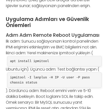
işlevler sunar; sağlayıcınızın panelinden erişin.
Uygulama Adımları ve Güvenlik
Önlemleri
Adım Adım Remote Reboot Uygulaması
İlk adım: Sunucu sağlayıcınızın kontrol panelinden
IPMI erişimini etkinleştirin ve BMC bilgilerini not alın.
İkinci adım: Yerel makinenize ipmitool yükleyin (
apt install ipmitool
Ubuntu için). Üçüncü adım: Test bağlantısı yapın (
ipmitool -I lanplus -H IP -U user -P pass 
chassis status
). Dördüncü adım: Reboot emrini verin ve 5-10
dakika bekleyin. Boot loglarını SOL ile takip edin.
Örnek senaryo: Bir MySQL sunucusu yanıt
vermiyorsa, IPMI ile reset atın, ardından SSH ile