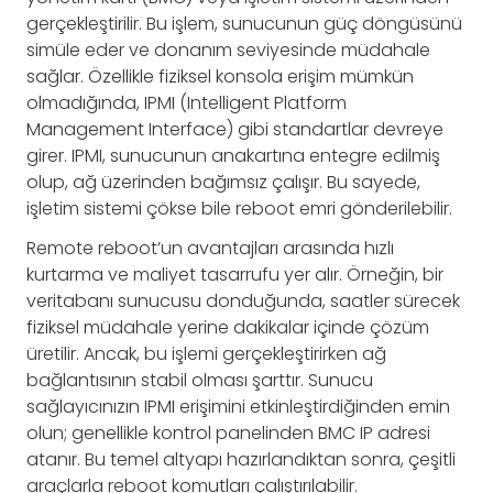
gerçekleştirilir. Bu işlem, sunucunun güç döngüsünü
simüle eder ve donanım seviyesinde müdahale
sağlar. Özellikle fiziksel konsola erişim mümkün
olmadığında, IPMI (Intelligent Platform
Management Interface) gibi standartlar devreye
girer. IPMI, sunucunun anakartına entegre edilmiş
olup, ağ üzerinden bağımsız çalışır. Bu sayede,
işletim sistemi çökse bile reboot emri gönderilebilir.
Remote reboot’un avantajları arasında hızlı
kurtarma ve maliyet tasarrufu yer alır. Örneğin, bir
veritabanı sunucusu donduğunda, saatler sürecek
fiziksel müdahale yerine dakikalar içinde çözüm
üretilir. Ancak, bu işlemi gerçekleştirirken ağ
bağlantısının stabil olması şarttır. Sunucu
sağlayıcınızın IPMI erişimini etkinleştirdiğinden emin
olun; genellikle kontrol panelinden BMC IP adresi
atanır. Bu temel altyapı hazırlandıktan sonra, çeşitli
araçlarla reboot komutları çalıştırılabilir.