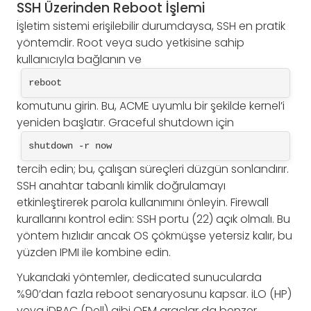
SSH Üzerinden Reboot İşlemi
İşletim sistemi erişilebilir durumdaysa, SSH en pratik
yöntemdir. Root veya sudo yetkisine sahip
kullanıcıyla bağlanın ve
reboot
komutunu girin. Bu, ACME uyumlu bir şekilde kernel’i
yeniden başlatır. Graceful shutdown için
shutdown -r now
tercih edin; bu, çalışan süreçleri düzgün sonlandırır.
SSH anahtar tabanlı kimlik doğrulamayı
etkinleştirerek parola kullanımını önleyin. Firewall
kurallarını kontrol edin: SSH portu (22) açık olmalı. Bu
yöntem hızlıdır ancak OS çökmüşse yetersiz kalır, bu
yüzden IPMI ile kombine edin.
Yukarıdaki yöntemler, dedicated sunucularda
%90’dan fazla reboot senaryosunu kapsar. iLO (HP)
veya iDRAC (Dell) gibi OEM araçlar da benzer