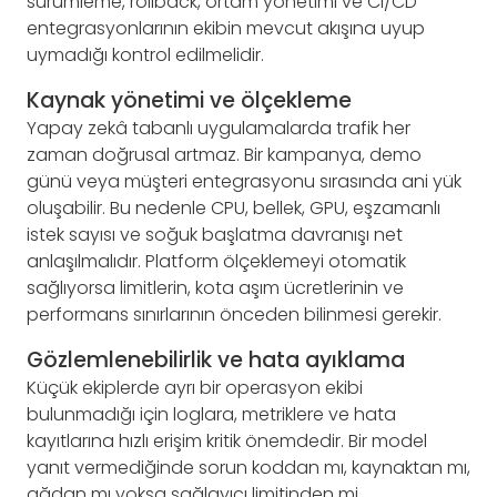
sürümleme, rollback, ortam yönetimi ve CI/CD
entegrasyonlarının ekibin mevcut akışına uyup
uymadığı kontrol edilmelidir.
Kaynak yönetimi ve ölçekleme
Yapay zekâ tabanlı uygulamalarda trafik her
zaman doğrusal artmaz. Bir kampanya, demo
günü veya müşteri entegrasyonu sırasında ani yük
oluşabilir. Bu nedenle CPU, bellek, GPU, eşzamanlı
istek sayısı ve soğuk başlatma davranışı net
anlaşılmalıdır. Platform ölçeklemeyi otomatik
sağlıyorsa limitlerin, kota aşım ücretlerinin ve
performans sınırlarının önceden bilinmesi gerekir.
Gözlemlenebilirlik ve hata ayıklama
Küçük ekiplerde ayrı bir operasyon ekibi
bulunmadığı için loglara, metriklere ve hata
kayıtlarına hızlı erişim kritik önemdedir. Bir model
yanıt vermediğinde sorun koddan mı, kaynaktan mı,
ağdan mı yoksa sağlayıcı limitinden mi