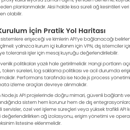
en planlanmalıdır. Aksi halde kısa süreli ağ kesintileri ve
n olabilir.
urulum İçin Pratik Yol Haritası
sistemlere erişeceği ve kimlerin API’ye bağlanacağı belirle
lmeli: yalnızca kurum içi kullanım için VPN, dış istemciler iç
toleranslı işler için mesaj kuyruğu değerlendirilebilir.
lik politikaları yazılı hale getirilmelidir. Hangi portların a
ği, token süreleri, log saklama politikası ve acil durumda eriş
lmalıdır. Performans tarafında ise Node.js process yönetim
 hata izleme araçları devreye alınmalıdır.
n Node.js API projelerinde doğru mimari, güvenli bağlantı 
 alındığında sistem hem korunur hem de dış entegrasyonlara 
servisler, özel veri işleme süreçleri veya yüksek trafikli API 
 değerlendirilirken ağ izolasyonu, erişim yönetimi ve oper
sinim listesine eklenmelidir.