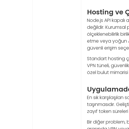
Hosting ve 
Node.js API kapalı 
değildir. Kurumsal 
ölçeklenebilirlik bi
etme veya yoğun A
güvenli erişim seçe
Standart hosting çöz
VPN tüneli, güvenli
özel bulut mimarisi
Uygulamada 
En sık karşılaşılan
taşınmasıdır. Geliş
zayıf token süreleri
Bir diğer problem, 
arasında VPN veya 