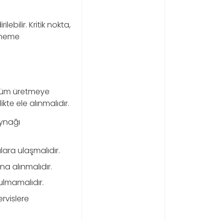
bilir. Kritik nokta,
deneme
çözüm üretmeye
kte ele alınmalıdır.
aynağı
ara ulaşmalıdır.
tına alınmalıdır.
tulmamalıdır.
rvislere