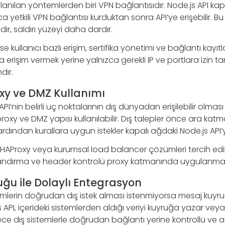
llanılan yöntemlerden biri VPN bağlantısıdır. Node.js API kapa
ca yetkili VPN bağlantısı kurduktan sonra API’ye erişebilir. 
dir, saldırı yüzeyi daha dardır.
e kullanıcı bazlı erişim, sertifika yönetimi ve bağlantı kayıtl
a erişim vermek yerine yalnızca gerekli IP ve portlara izin 
dır.
oxy ve DMZ Kullanımı
I’nin belirli uç noktalarının dış dünyadan erişilebilir olması 
xy ve DMZ yapısı kullanılabilir. Dış talepler önce ara kat
dından kurallara uygun istekler kapalı ağdaki Node.js API’ye i
AProxy veya kurumsal load balancer çözümleri tercih edilebil
nlandırma ve header kontrolü proxy katmanında uygulanmalı
uğu ile Dolaylı Entegrasyon
emlerin doğrudan dış istek alması istenmiyorsa mesaj kuyr
.js API, içerideki sistemlerden aldığı veriyi kuyruğa yazar ve
ylece dış sistemlerle doğrudan bağlantı yerine kontrollü ve a