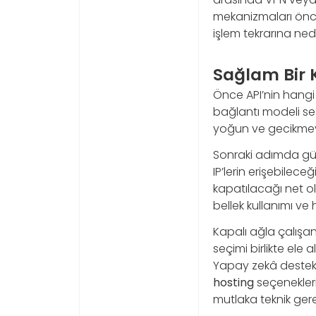
mekanizmaları önced
işlem tekrarına nede
Sağlam Bir K
Önce API’nin hangi 
bağlantı modeli seçi
yoğun ve gecikmeye 
Sonraki adımda güven
IP’lerin erişebilece
kapatılacağı net o
bellek kullanımı ve
Kapalı ağla çalışa
seçimi birlikte ele
Yapay zekâ destekli 
hosting
seçenekleri
mutlaka teknik gerek