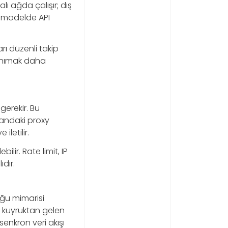
lı ağda çalışır; dış
Bu modelde API
arı düzenli takip
tanımak daha
gerekir. Bu
mandaki proxy
letilir.
ir. Rate limit, IP
dır.
uğu mimarisi
ya kuyruktan gelen
senkron veri akışı