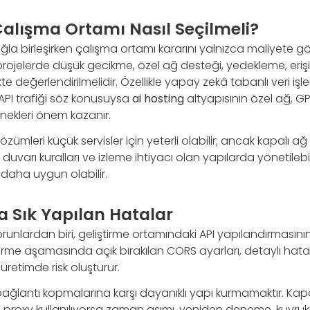
Çalışma Ortamı Nasıl Seçilmeli?
ağla birleşirken çalışma ortamı kararını yalnızca maliyete 
projelerde düşük gecikme, özel ağ desteği, yedekleme, erişim
rlikte değerlendirilmelidir. Özellikle yapay zekâ tabanlı veri i
PI trafiği söz konusuysa
ai hosting
altyapısının özel ağ, GP
nekleri önem kazanır.
ümleri küçük servisler için yeterli olabilir; ancak kapalı ağ b
k duvarı kuralları ve izleme ihtiyacı olan yapılarda yönetileb
 daha uygun olabilir.
Sık Yapılan Hatalar
 sorunlardan biri, geliştirme ortamındaki API yapılandırması
tirme aşamasında açık bırakılan CORS ayarları, detaylı hat
 üretimde risk oluşturur.
bağlantı kopmalarına karşı dayanıklı yapı kurmamaktır. Kapalı
proxy kullanılıyorsa zaman aşımı, yeniden deneme, kuyruk