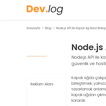
Anasayfa
Blog
Node.js API İle Kapalı Ağ Nasıl Birleşir.
Node.js 
Node.js API ile 
güvenlik ve host
Kapalı ağda çalışan 
birleştirmek; yalnız
Reklam Alanı
tasarlamak anlamına 
kapalı ağdan çıkmad
karardır.