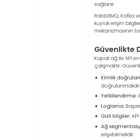
sağlanır.
RabbitMQ, Kafka veya
kuyruk erişim bilgi
mekanizmasının ta
Güvenlikte 
Kapalı ağ ile API 
çalışmaktır. Güvenl
Kimlik doğrula
doğrulanmalıdır
Yetkilendirme:
A
Loglama:
Başarıl
Gizli bilgiler:
API 
Ağ segmentasy
erişebilmelidir.