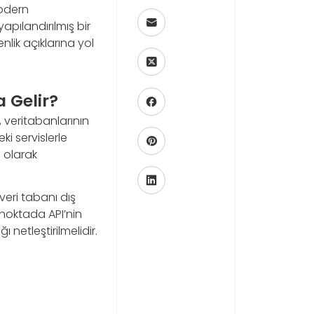
modern
pılandırılmış bir
lik açıklarına yol
 Gelir?
 veritabanlarının
ki servislerle
 olarak
veri tabanı dış
 noktada API’nin
netleştirilmelidir.