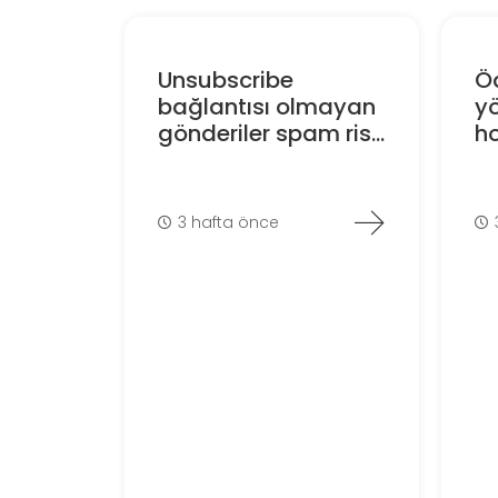
Unsubscribe
Ö
bağlantısı olmayan
y
gönderiler spam ris...
ho
3 hafta önce