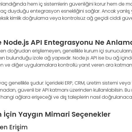
nlandığında hem iç sistemlerin güvenliğini korur hem de 
aç duyduğu entegrasyon esnekliğini sağlar. Ancak yanlış ya
ksik kimlik doğrulama veya kontrolsüz ağ geçidi ciddi güven
e Node.js API Entegrasyonu Ne Anlama
ten doğrudan erişilemeyen, genellikle kurum içi sunucuların,
ın bulunduğu izole ağ yapısıdır. Node.js API ise bu ağ içinde
yen ve diğer uygulamalara kontrollü yanıt veren ara katman
aç genellikle şudur: İçerideki ERP, CRM, üretim sistemi veya 
dan, güvenli bir API katmanı üzerinden kullanılabilsin. Bu
hangi ağlara erişeceği ve dış taleplerin nasıl doğrulanacağı 
 İçin Yaygın Mimari Seçenekler
en Erişim