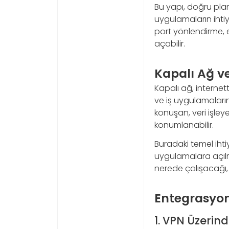
Bu yapı, doğru pla
uygulamaların ihtiy
port yönlendirme, e
açabilir.
Kapalı Ağ v
Kapalı ağ, internet
ve iş uygulamaların
konuşan, veri işle
konumlanabilir.
Buradaki temel ihtiy
uygulamalara açılma
nerede çalışacağı, 
Entegrasyon
1. VPN Üzerind