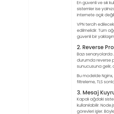
En güvenli ve sık ku
sistemler ise yalnız
internete açık değil
VPN tercih edileceks
edilmelidir. Tüm ağ
güvenli bir yaklaşım
2. Reverse Pr
Bazı senaryolarda AP
durumda reverse pro
sunucusuna gelir, ar
Bu modelde Nginx, H
filtreleme, TLS so
3. Mesaj Kuyr
Kapalı ağdaki sist
kullanılabilir. Node
görevleri işler. Bö