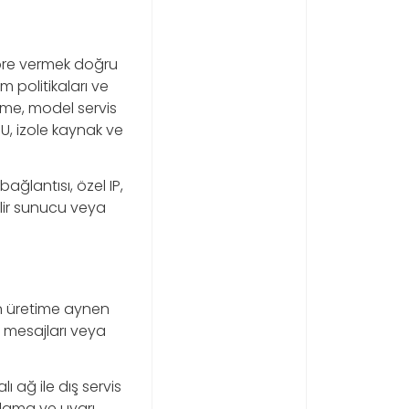
göre vermek doğru
 politikaları ve
şleme, model servis
U, izole kaynak ve
ağlantısı, özel IP,
ilir sunucu veya
nın üretime aynen
a mesajları veya
 ağ ile dış servis
lama ve uyarı