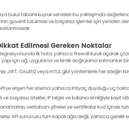
 bulut tabanlı kuyruk servisleri bu yaklaşımda değerlendirile
lerinin güvenli tutulması ve başarısız işlemler için yeniden 
sarlanmasıdır.
Dikkat Edilmesi Gereken Noktalar
entegrasyonunda ilk hata, yalnızca firewall kuralı açarak 
i yapı için ağ, uygulama ve kimlik doğrulama katmanları birli
ma:
JWT, OAuth2 veya mTLS gibi yöntemlerle her isteğin k
.
PI’ye erişen her istemci yalnızca ihtiyaç duyduğu uç noktal
ı ve başarısız istekler, IP bilgisi ve kullanıcı kimliğiyle kayıt al
anahtarları, veritabanı şifreleri ve sertifikalar kod içinde tu
onu:
API sunucusu tüm kapalı ağa değil, yalnızca gerekli se