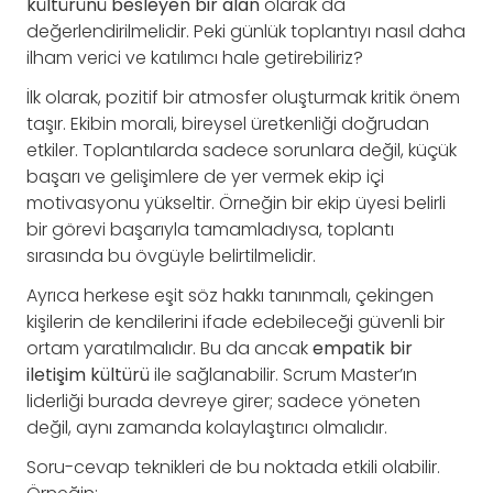
kültürünü besleyen bir alan
olarak da
değerlendirilmelidir. Peki günlük toplantıyı nasıl daha
ilham verici ve katılımcı hale getirebiliriz?
İlk olarak, pozitif bir atmosfer oluşturmak kritik önem
taşır. Ekibin morali, bireysel üretkenliği doğrudan
etkiler. Toplantılarda sadece sorunlara değil, küçük
başarı ve gelişimlere de yer vermek ekip içi
motivasyonu yükseltir. Örneğin bir ekip üyesi belirli
bir görevi başarıyla tamamladıysa, toplantı
sırasında bu övgüyle belirtilmelidir.
Ayrıca herkese eşit söz hakkı tanınmalı, çekingen
kişilerin de kendilerini ifade edebileceği güvenli bir
ortam yaratılmalıdır. Bu da ancak
empatik bir
iletişim kültürü
ile sağlanabilir. Scrum Master’ın
liderliği burada devreye girer; sadece yöneten
değil, aynı zamanda kolaylaştırıcı olmalıdır.
Soru-cevap teknikleri de bu noktada etkili olabilir.