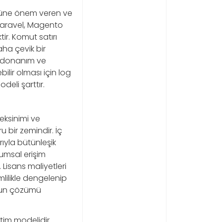
olüne önem veren ve
, Laravel, Magento
ir. Komut satırı
aha çevik bir
yi donanım ve
ilir olması için log
deli şarttır.
eksinimi ve
 bir zemindir. İç
ıyla bütünleşik
rumsal erişim
 Lisans maliyetleri
lilikle dengelenip
orun çözümü
tim modelidir.