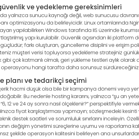
üvenlik ve yedekleme gereksinimleri
da yalnızca sunucu kaynağı değil, web sunucusu davranış
abanı optimizasyonu da belirleyicidir. Linux ortamlarında Ng
yarı yapılabilirken Windows tarafında IIS üzerinde kurums
laştırılmış yapı kurulabilir. Güvenlik açısından iki platform
güçlüdür; farkı oluşturan, güncelleme disiplini ve erişim poli
et siteniz müşteri verisi topluyorsa yedekleme stratejiniz gün
k gibi çok katmanlı olmalı, geri yükleme testleri aylık olarak
bu operasyonu hangi tarafta daha sorunsuz sürdüreceğinize
 planı ve tedarikçi seçimi
içerik hacmi düşük olsa bile bir kampanya dönemi veya yeni
doğabilir. Bu nedenle hosting kararını, yalnızca “şu an yeter
 “6, 12 ve 24 ay sonra nasıl ölçeklenir?” perspektifiyle vermek
lnızca fiyat karşılaştırması yapmayın; sözleşmedeki kesinti
eknik destek saatleri ve sorumluluk sınırlarını inceleyin. Özel
ıcının değişim yönetimi süreçlerine uyumu ve raporlama kabi
z şekilde operasyon kalitesini belirleyen ana unsurlardan 