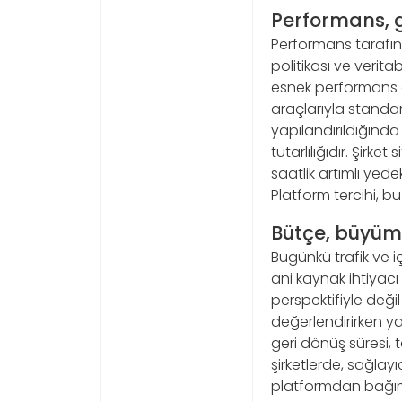
Performans, g
Performans tarafın
politikası ve verit
esnek performans a
araçlarıyla standart
yapılandırıldığında 
tutarlılığıdır. Şirk
saatlik artımlı yede
Platform tercihi, 
Bütçe, büyüme
Bugünkü trafik ve 
ani kaynak ihtiyacı 
perspektifiyle değil
değerlendirirken ya
geri dönüş süresi, t
şirketlerde, sağlay
platformdan bağımsı