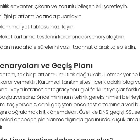
ık envanteri çıkarın ve zorunlu bileşenleri işaretleyin.
inliğini platform bazında puanlayın.
oplam maliyet tablosu hazırlayın.
aket kurtarma testlerini karar öncesi senaryolaştırın.
dan müdahale sürelerini yazılı taahhüt olarak talep edin.
naryoları ve Geçiş Planı
l yöntem, tek bir platformu mutlak doğru kabul etmek yerine 
rar vermektir. Kurumsal tanıtım sitesi, içerik odaklı blog ya
eli veya intranet entegrasyonu gibi farklı ihtiyaçlar farklı
 başlatıyorsanız önce minimum teknik gereksinimleri belirley
emi taşıyorsanız, canlı geçişten önce test ortamında veri 
ı doğrulamak kritik önemdedir. Özellikle DNS geçişi, SSL se
meleri önceden planlanmadığında görünürde küçük ama iş 
r.