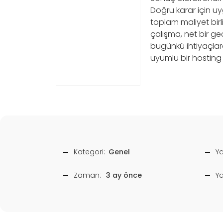
Doğru karar için u
toplam maliyet birlik
çalışma, net bir geç
bugünkü ihtiyaçlar
uyumlu bir hosting a
Kategori:
Genel
Ya
Zaman:
3 ay önce
Y