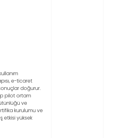
kullanım
pısı, e-ticaret
 sonuçlar doğurur.
ip pilot ortam
bütünlüğü ve
rtifika kurulumu ve
etkisi yüksek