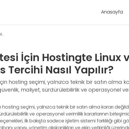
Anasayfa
...
itesi İçin Hostingte Linux 
Tercihi Nasıl Yapılır?
 için hosting seçimi, yalnızca teknik bir satın alma ka
nlik, maliyet, sürdürülebilirlik ve operasyonel veri
in hosting seçimi, yalnızca teknik bir satın alma kararı deği
rdürülebilirlik ve operasyonel verimlilik kararlarının birleşimid
enekleri, ilk bakışta sadece işletim sistemi farklılığı gibi g
abanı yapısı, yönetim alışkanlıkları ve ekip yetkinliği üzerin