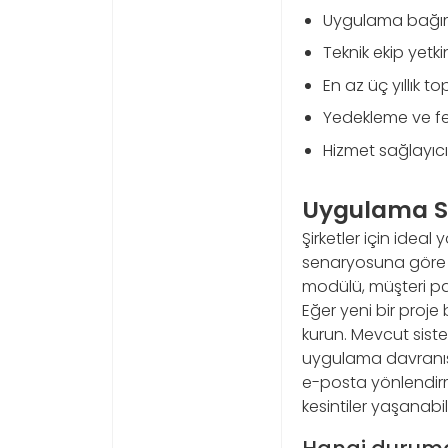
Uygulama bağımlıl
Teknik ekip yetk
En az üç yıllık t
Yedekleme ve fel
Hizmet sağlayıcı
Uygulama Se
Şirketler için idea
senaryosuna göre ka
modülü, müşteri pan
Eğer yeni bir proje
kurun. Mevcut sist
uygulama davranışın
e-posta yönlendir
kesintiler yaşanabili