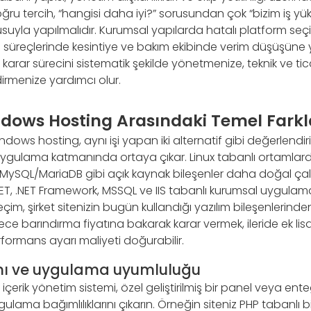
ğru tercih, “hangisi daha iyi?” sorusundan çok “bizim iş y
yla yapılmalıdır. Kurumsal yapılarda hatalı platform seçim
ş süreçlerinde kesintiye ve bakım ekibinde verim düşüşüne y
arar sürecini sistematik şekilde yönetmenize, teknik ve ticari
rmenize yardımcı olur.
ndows Hosting Arasındaki Temel Farkl
ndows hosting, aynı işi yapan iki alternatif gibi değerlendir
ygulama katmanında ortaya çıkar. Linux tabanlı ortamlarda
 MySQL/MariaDB gibi açık kaynak bileşenler daha doğal çal
ET, .NET Framework, MSSQL ve IIS tabanlı kurumsal uygulama
seçim, şirket sitenizin bugün kullandığı yazılım bileşenlerind
e barındırma fiyatına bakarak karar vermek, ileride ek lis
formans ayarı maliyeti doğurabilir.
ını ve uygulama uyumluluğu
 içerik yönetim sistemi, özel geliştirilmiş bir panel veya ent
lama bağımlılıklarını çıkarın. Örneğin siteniz PHP tabanlı bi