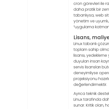
cron görevleri ile 
daha pratik bir zem
tabanlıysa, web si
yönetim ve uyumlul
“uygulama katmanım
Lisans, maliy
Linux tabanlı çöz
toplam sahip olma 
lisansı, yedekleme y
duyulan insan kayn
servis lisansları b
deneyimliyse operas
projeksiyonu hazır
değerlendirmektir.
Ayrıca teknik deste
Linux tarafında d
sunar. Kritik olan