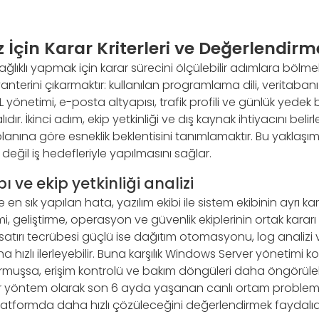
iz İçin Karar Kriterleri ve Değerlendir
ğlıklı yapmak için karar sürecini ölçülebilir adımlara bölmek 
terini çıkarmaktır: kullanılan programlama dili, veritabanı
 yönetimi, e-posta altyapısı, trafik profili ve günlük yedek
ır. İkinci adım, ekip yetkinliği ve dış kaynak ihtiyacını beli
nına göre esneklik beklentisini tanımlamaktır. Bu yaklaşım, 
la değil iş hedefleriyle yapılmasını sağlar.
 ve ekip yetkinliği analizi
 en sık yapılan hata, yazılım ekibi ile sistem ekibinin ayrı ka
, geliştirme, operasyon ve güvenlik ekiplerinin ortak kararı o
 satırı tecrübesi güçlü ise dağıtım otomasyonu, log analiz
hızlı ilerleyebilir. Buna karşılık Windows Server yönetimi
rmuşsa, erişim kontrolü ve bakım döngüleri daha öngörülebil
 yöntem olarak son 6 ayda yaşanan canlı ortam problemleri
atformda daha hızlı çözüleceğini değerlendirmek faydalıdı