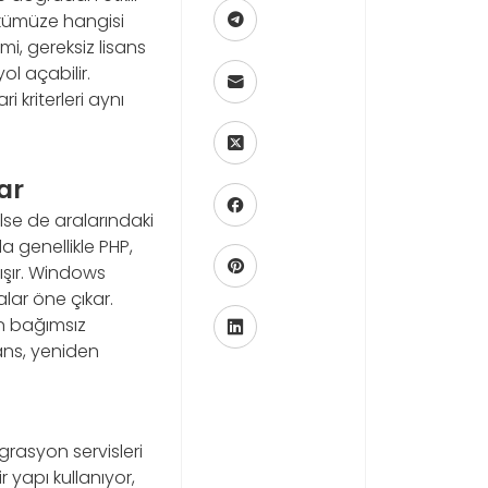
ükümüze hangisi
i, gereksiz lisans
ol açabilir.
 kriterleri aynı
ar
ilse de aralarındaki
 genellikle PHP,
ışır. Windows
lar öne çıkar.
en bağımsız
ans, yeniden
egrasyon servisleri
r yapı kullanıyor,