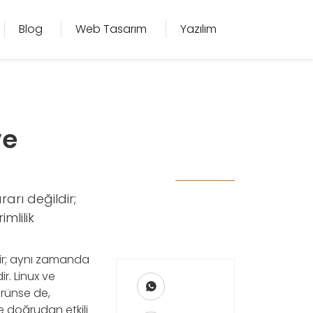
Blog
Web Tasarım
Yazılım
ve
rarı değildir;
mlilik
ldir; aynı zamanda
ir. Linux ve
örünse de,
de doğrudan etkili