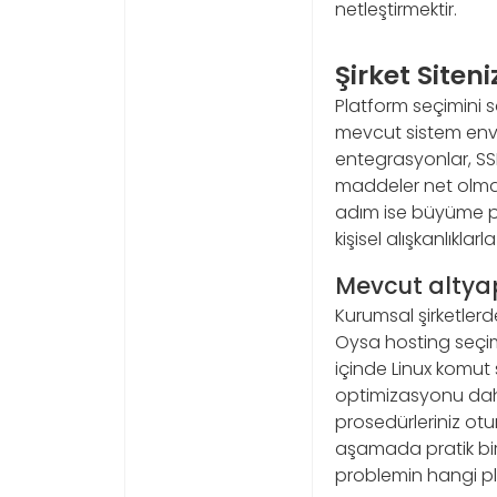
netleştirmektir.
Şirket Siten
Platform seçimini sa
mevcut sistem envan
entegrasyonlar, SSL
maddeler net olmalıd
adım ise büyüme pla
kişisel alışkanlıklar
Mevcut altyapı
Kurumsal şirketlerde
Oysa hosting seçimi
içinde Linux komut
optimizasyonu daha 
prosedürleriniz otu
aşamada pratik bir
problemin hangi pl