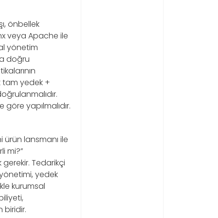
ı, önbellek
inx veya Apache ile
al yönetim
 da doğru
tikalarının
lük tam yedek +
 doğrulanmalıdır.
 göre yapılmalıdır.
 ürün lansmanı ile
li mi?”
 gerekir. Tedarikçi
 yönetimi, yedek
likle kurumsal
liyeti,
biridir.