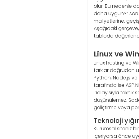
olur. Bu nedenle do
daha uygun?” sorusu
maliyetlerine, geçi
Aşağıdaki çerçeve, k
tabloda değerlendi
Linux ve Wi
Linux hosting ve Wi
farklar doğrudan u
Python, Node.js ve
tarafında ise ASP.N
Dolayısıyla teknik 
düşünülemez. Sadec
geliştirme veya per
Teknoloji yığ
Kurumsal siteniz bir
içeriyorsa önce uygu