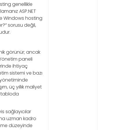
sting genellikle
gulamanız ASP.NET
nde Windows hosting
?” sorusu değil,
udur.
mik görünür; ancak
 Yönetim paneli
erinde ihtiyaç
tim sistemi ve bazı
S yönetiminde
, üç yıllık maliyet
k tabloda
is sağlayıcılar
daha uzman kadro
leşme düzeyinde