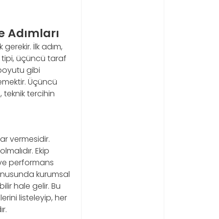
me Adımları
gerekir. İlk adım,
 tipi, üçüncü taraf
 boyutu gibi
rlemektir. Üçüncü
teknik tercihin
rar vermesidir.
lmalıdır. Ekip
i ve performans
 konusunda kurumsal
ir hale gelir. Bu
ni listeleyip, her
r.