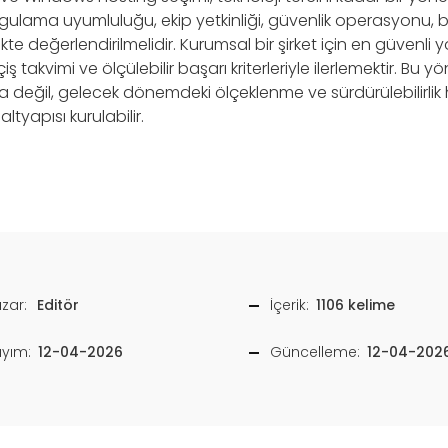
ygulama uyumluluğu, ekip yetkinliği, güvenlik operasyonu,
te değerlendirilmelidir. Kurumsal bir şirket için en güvenli yol
iş takvimi ve ölçülebilir başarı kriterleriyle ilerlemektir. Bu 
a değil, gelecek dönemdeki ölçeklenme ve sürdürülebilirlik
ltyapısı kurulabilir.
zar:
Editör
İçerik:
1106 kelime
ayım:
12-04-2026
Güncelleme:
12-04-202