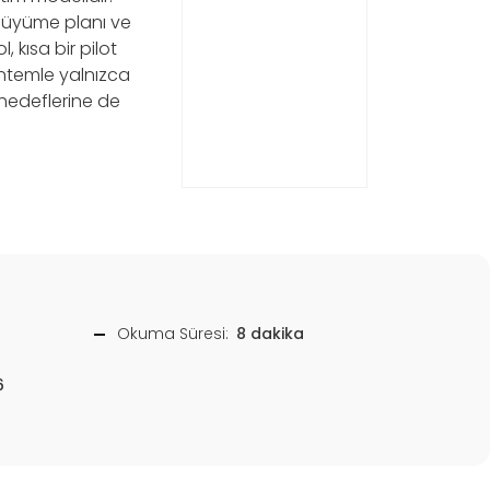
 büyüme planı ve
, kısa bir pilot
yöntemle yalnızca
 hedeflerine de
Okuma Süresi:
8 dakika
6