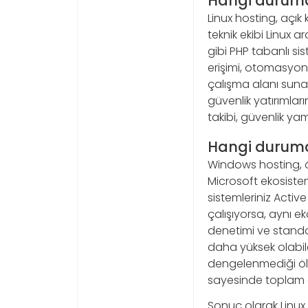
Hangi durumd
Linux hosting, açı
teknik ekibi Linux 
gibi PHP tabanlı si
erişimi, otomasyon 
çalışma alanı suna
güvenlik yatırımları
takibi, güvenlik yam
Hangi durumd
Windows hosting, ö
Microsoft ekosistem
sistemleriniz Activ
çalışıyorsa, aynı e
denetimi ve standart
daha yüksek olabil
dengelenmediği ölç
sayesinde toplam o
Sonuç olarak Linux 