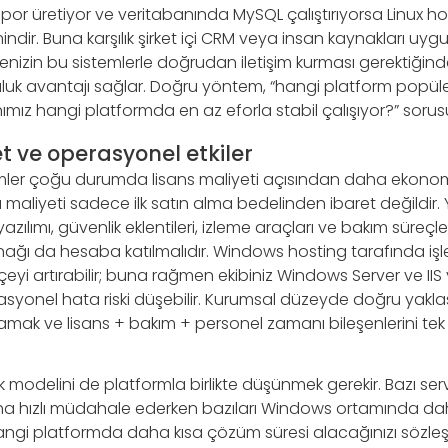
rapor üretiyor ve veritabanında MySQL çalıştırıyorsa Linux ho
indir. Buna karşılık şirket içi CRM veya insan kaynakları uy
tenizin bu sistemlerle doğrudan iletişim kurması gerektiği
uk avantajı sağlar. Doğru yöntem, “hangi platform popüler
ız hangi platformda en az eforla stabil çalışıyor?” sorus
et ve operasyonel etkiler
ümler çoğu durumda lisans maliyeti açısından daha ekono
maliyeti sadece ilk satın alma bedelinden ibaret değildir.
azılımı, güvenlik eklentileri, izleme araçları ve bakım süreçl
ağı da hesaba katılmalıdır. Windows hosting tarafında işle
ütçeyi artırabilir; buna rağmen ekibiniz Windows Server ve II
yonel hata riski düşebilir. Kurumsal düzeyde doğru yaklaşım
lamak ve lisans + bakım + personel zamanı bileşenlerini te
k modelini de platformla birlikte düşünmek gerekir. Bazı serv
aha hızlı müdahale ederken bazıları Windows ortamında 
, hangi platformda daha kısa çözüm süresi alacağınızı söz