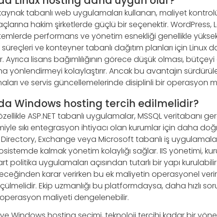
a Linux hosting daha uygun olur?
k kaynak tabanlı web uygulamaları kullanan, maliyet kontr
araçlarına hakim şirketlerde güçlü bir seçenektir. WordPress
stemlerde performans ve yönetim esnekliği genellikle yüksekt
süreçleri ve konteyner tabanlı dağıtım planları için Linux d
r. Ayrıca lisans bağımlılığının görece düşük olması, bütçe
na yönlendirmeyi kolaylaştırır. Ancak bu avantajın sürdürüleb
aları ve servis güncellemelerinde disiplinli bir operasyon mo
a Windows hosting tercih edilmelidir?
zellikle ASP.NET tabanlı uygulamalar, MSSQL veritabanı ger
iyle sıkı entegrasyon ihtiyacı olan kurumlar için daha doğru
e Directory, Exchange veya Microsoft tabanlı iş uygulamalar
kosistemde kalmak yönetim kolaylığı sağlar. IIS yönetimi, ku
 politika uygulamaları açısından tutarlı bir yapı kurulabilir.
eceğinden karar verirken bu ek maliyetin operasyonel verim
ülmelidir. Ekip uzmanlığı bu platformdaysa, daha hızlı s
perasyon maliyeti dengelenebilir.
ve Windows hosting seçimi, teknoloji tercihi kadar bir yöne