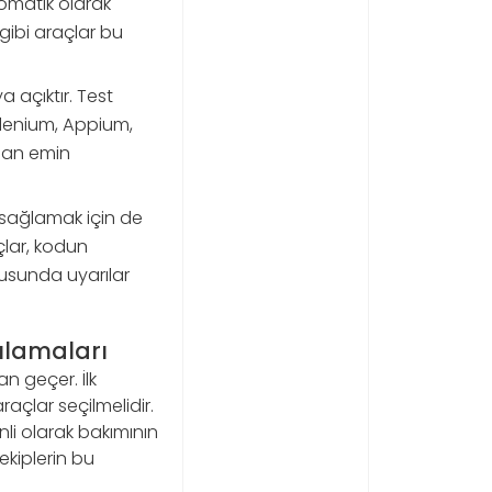
tomatik olarak
gibi araçlar bu
 açıktır. Test
Selenium, Appium,
ndan emin
i sağlamak için de
çlar, kodun
onusunda uyarılar
ulamaları
n geçer. İlk
çlar seçilmelidir.
nli olarak bakımının
ekiplerin bu