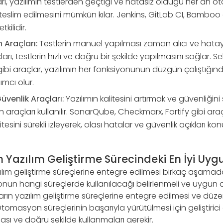
rı, yazılımın testlerden geçtiği ve hatasız olduğu her an o
eslim edilmesini mümkün kılar. Jenkins, GitLab CI, Bamboo 
kilidir.
Araçları:
Testlerin manuel yapılması zaman alıcı ve hataya
ı, testlerin hızlı ve doğru bir şekilde yapılmasını sağlar. 
gibi araçlar, yazılımın her fonksiyonunun düzgün çalıştığı
mcı olur.
üvenlik Araçları:
Yazılımın kalitesini artırmak ve güvenliğin
 araçları kullanılır. SonarQube, Checkmarx, Fortify gibi ara
itesini sürekli izleyerek, olası hatalar ve güvenlik açıkları k
azılım Geliştirme Sürecindeki En İyi Uyg
m geliştirme süreçlerine entegre edilmesi birkaç aşamada
n hangi süreçlerde kullanılacağı belirlenmeli ve uygun ara
rın yazılım geliştirme süreçlerine entegre edilmesi ve düze
tomasyon süreçlerinin başarıyla yürütülmesi için geliştirici 
sı ve doğru şekilde kullanmaları gerekir.