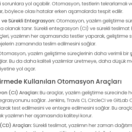
 sorunlara yol açabilir. Otomasyon, testlerin tekrarlamalı ve 
r, böylece olası hatalar erken aşamalarda tespit edilir.
im ve Sürekli Entegrasyon:
Otomasyon, yazılım geliştirme süre
na olanak tanır. Sürekli entegrasyon (CI) ve sürekli teslimat 
ri, yazılımın her aşamasında testler yaparak, geliştirme sü
rojelerin zamanında teslim edilmesini sağlar.
tomasyon, yazılım geliştirme süreçlerinin daha verimli bir ş
lar. Bu da daha kaliteli yazılımlar üretmeye, daha düşük m
etine yol açar.
tirmede Kullanılan Otomasyon Araçları
on (CI) Araçları:
Bu araçlar, yazılım geliştirme sürecinde he
tegrasyonunu sağlar. Jenkins, Travis CI, CircleCI ve GitLab CI
 olarak test edilmesini ve entegre edilmesini sağlar. Bu araç
k yazılımın her aşamasında kaliteyi korur.
(CD) Araçları:
Sürekli teslimat, yazılımın her zaman dağıtım