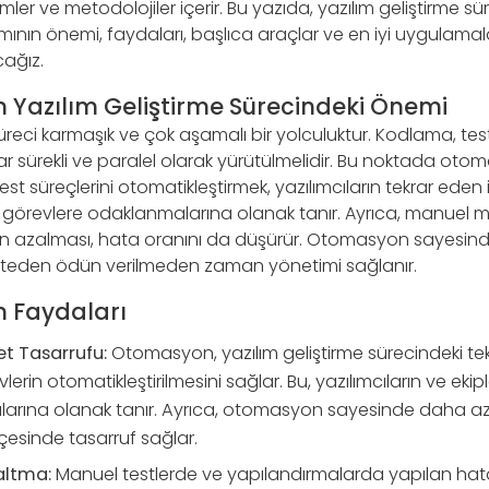
temler ve metodolojiler içerir. Bu yazıda, yazılım geliştirme s
ının önemi, faydaları, başlıca araçlar ve en iyi uygulamal
ağız.
Yazılım Geliştirme Sürecindeki Önemi
süreci karmaşık ve çok aşamalı bir yolculuktur. Kodlama, te
r sürekli ve paralel olarak yürütülmelidir. Bu noktada ot
st süreçlerini otomatikleştirmek, yazılımcıların tekrar eden 
jik görevlere odaklanmalarına olanak tanır. Ayrıca, manuel
rin azalması, hata oranını da düşürür. Otomasyon sayesin
, kaliteden ödün verilmeden zaman yönetimi sağlanır.
 Faydaları
t Tasarrufu:
Otomasyon, yazılım geliştirme sürecindeki te
erin otomatikleştirilmesini sağlar. Bu, yazılımcıların ve eki
larına olanak tanır. Ayrıca, otomasyon sayesinde daha az 
çesinde tasarruf sağlar.
altma:
Manuel testlerde ve yapılandırmalarda yapılan hatal