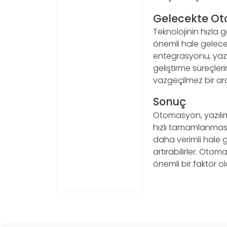
Gelecekte O
Teknolojinin hızla 
önemli hale gelecek
entegrasyonu, yazıl
geliştirme süreçler
vazgeçilmez bir ara
Sonuç
Otomasyon, yazılım 
hızlı tamamlanmasın
daha verimli hale gel
artırabilirler. Otom
önemli bir faktör ol