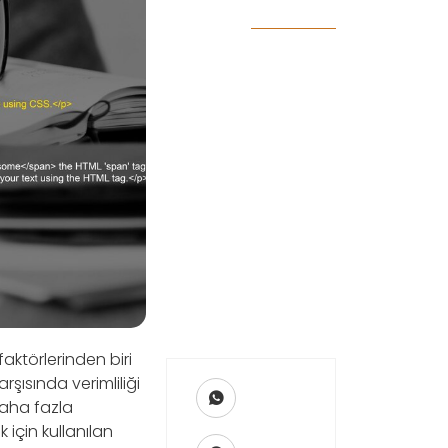
aktörlerinden biri
rşısında verimliliği
daha fazla
için kullanılan