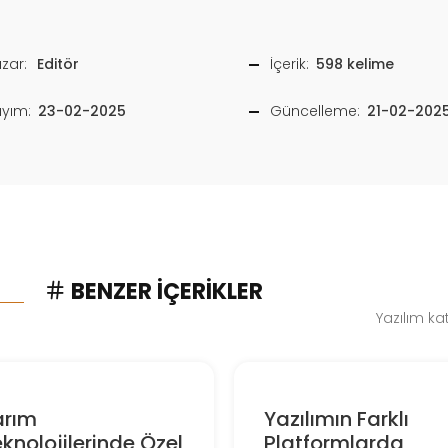
zar:
Editör
İçerik:
598 kelime
ayım:
23-02-2025
Güncelleme:
21-02-202
BENZER İÇERIKLER
Yazılım ka
arım
Yazılımın Farklı
knolojilerinde Özel
Platformlarda