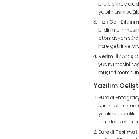
projelerinde ciddi
yapılmasını sağla
Hızlı Geri Bildir
bildirim alınması
otomasyon süreçle
hale getirir ve p
Verimlilik Artışı:
O
yürütülmesini sağ
müşteri memnuniy
Yazılım Geliş
Sürekli Entegrasy
sürekli olarak en
yazılımın sürekli
ortadan kaldırara
Sürekli Teslimat 