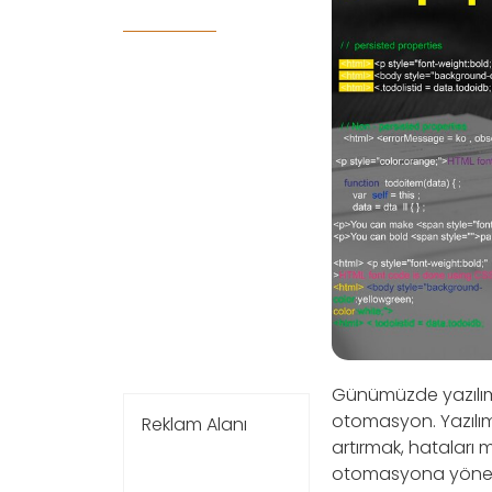
Günümüzde yazılım g
otomasyon. Yazılım g
Reklam Alanı
artırmak, hataları
otomasyona yöneliy