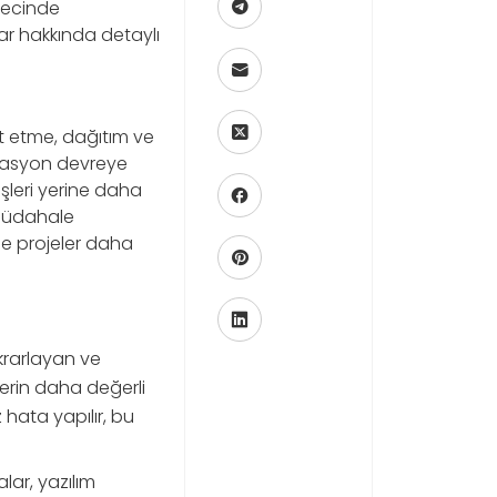
ürecinde
ar hakkında detaylı
st etme, dağıtım ve
omasyon devreye
işleri yerine daha
 müdahale
de projeler daha
krarlayan ve
plerin daha değerli
hata yapılır, bu
ar, yazılım