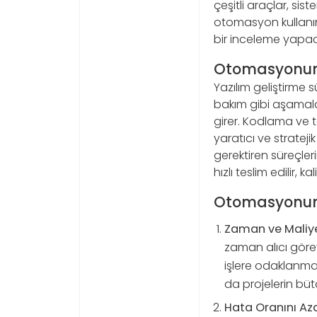
çeşitli araçlar, sis
otomasyon kullanım
bir inceleme yapac
Otomasyonun 
Yazılım geliştirme 
bakım gibi aşamala
girer. Kodlama ve te
yaratıcı ve strate
gerektiren süreçle
hızlı teslim edilir
Otomasyonun
Zaman ve Maliye
zaman alıcı görevl
işlere odaklanma
da projelerin büt
Hata Oranını Az