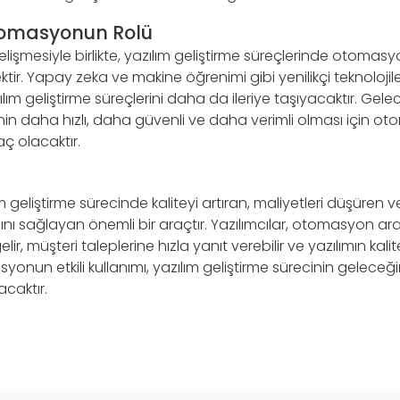
tomasyonun Rolü
gelişmesiyle birlikte, yazılım geliştirme süreçlerinde otoma
tir. Yapay zeka ve makine öğrenimi gibi yenilikçi teknoloj
ım geliştirme süreçlerini daha da ileriye taşıyacaktır. Gele
inin daha hızlı, daha güvenli ve daha verimli olması için 
ç olacaktır.
geliştirme sürecinde kaliteyi artıran, maliyetleri düşüren v
ı sağlayan önemli bir araçtır. Yazılımcılar, otomasyon araç
ir, müşteri taleplerine hızla yanıt verebilir ve yazılımın kalit
asyonun etkili kullanımı, yazılım geliştirme sürecinin geleceği
acaktır.