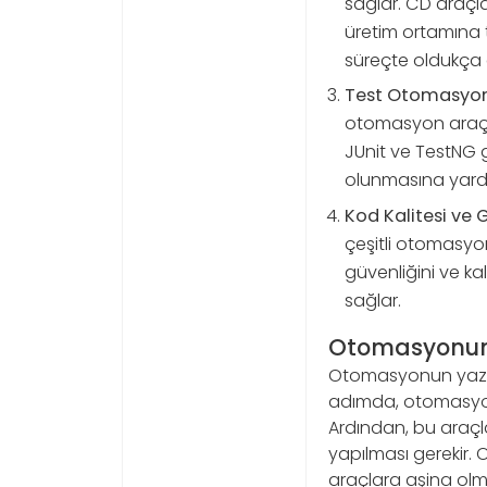
sağlar. CD araçla
üretim ortamına t
süreçte oldukça et
Test Otomasyon 
otomasyon araçlar
JUnit ve TestNG 
olunmasına yardı
Kod Kalitesi ve G
çeşitli otomasyon
güvenliğini ve kal
sağlar.
Otomasyonun Y
Otomasyonun yazılı
adımda, otomasyonu
Ardından, bu araçla
yapılması gerekir. O
araçlara aşina olma