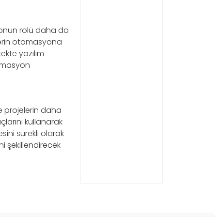
syonun rolü daha da
ilerin otomasyona
cekte yazılım
otomasyon
e projelerin daha
larını kullanarak
esini sürekli olarak
ni şekillendirecek