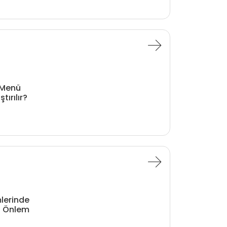
 Menü
tırılır?
mlerinde
şı Önlem