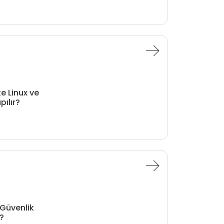
te Linux ve
pılır?
 Güvenlik
r?